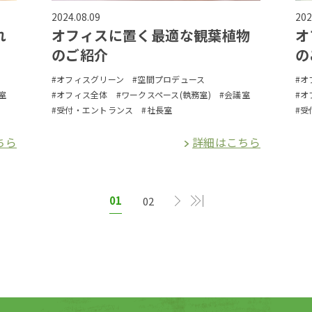
2024.08.09
202
れ
オフィスに置く最適な観葉植物
オ
のご紹介
の
#オフィスグリーン
#空間プロデュース
#オ
室
#オフィス全体
#ワークスペース(執務室)
#会議室
#オ
#受付・エントランス
#社長室
#受
ちら
詳細はこちら
01
02