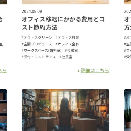
2024.08.09
202
合
オフィス移転にかかる費用とコ
オ
スト節約方法
方
#オフィスグリーン
#オフィス移転
#オ
室
#空間プロデュース
#オフィス全体
#空
#ワークスペース(執務室)
#会議室
#ワ
#受付・エントランス
#社長室
#受
ちら
詳細はこちら