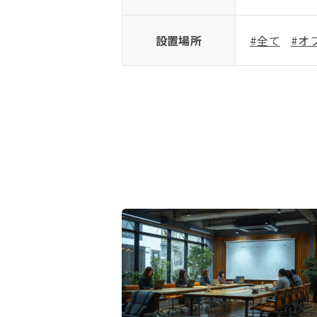
設置場所
#全て
#オ