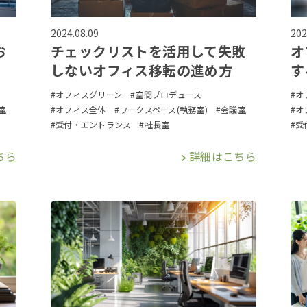
2024.08.09
202
お
チェックリストを活用して失敗
オ
しないオフィス移転の進め方
す
#オフィスグリーン
#空間プロデュース
#オ
室
#オフィス全体
#ワークスペース(執務室)
#会議室
#オ
#受付・エントランス
#社長室
#受
ちら
詳細はこちら