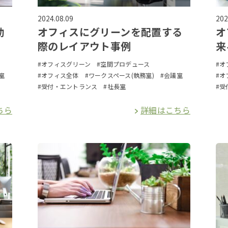
2024.08.09
202
効
オフィスにグリーンを配置する
オ
際のレイアウト事例
来
#オフィスグリーン
#空間プロデュース
#オ
室
#オフィス全体
#ワークスペース(執務室)
#会議室
#オ
#受付・エントランス
#社長室
#受
ちら
詳細はこちら